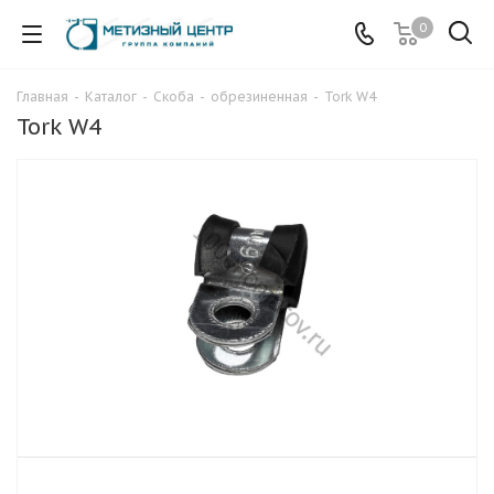
0
Главная
-
Каталог
-
Скоба
-
обрезиненная
-
Tork W4
Tork W4