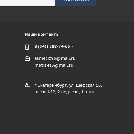
Наши контакты
8 (343) 288-74-66
asmetiz96@mail.ru
metiz415@mail.ru
г.Екатеринбург, ул. Шефская 1Б,
въезд №2, 2 подъезд, 1 этаж