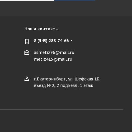
Наши контакты
8 (343) 288-74-66
asmetiz96@mail.ru
metiz415@mail.ru
г.Екатеринбург, ул. Шефская 1Б,
въезд №2, 2 подъезд, 1 этаж