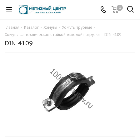
0
Главная
-
Каталог
-
Хомуты
-
Хомуты трубные
-
Хомуты сантехнические с гайкой тяжелой нагрузки
-
DIN 4109
DIN 4109