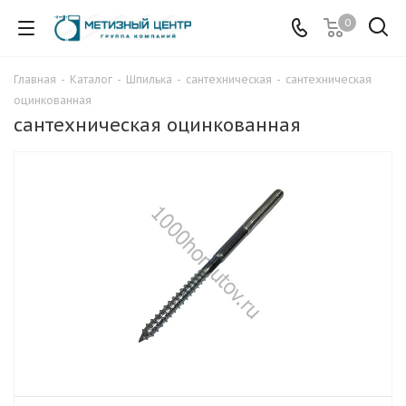
0
Главная
-
Каталог
-
Шпилька
-
сантехническая
-
сантехническая
оцинкованная
сантехническая оцинкованная