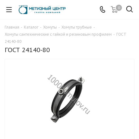
0
Главная
-
Каталог
-
Хомуты
-
Хомуты трубные
-
Хомуты сантехнические с гайкой и резиновым профилем
-
ГОСТ
24140-80
ГОСТ 24140-80