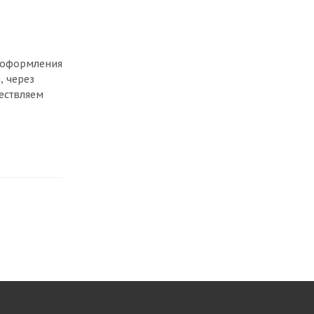
, оформления
, через
ествляем