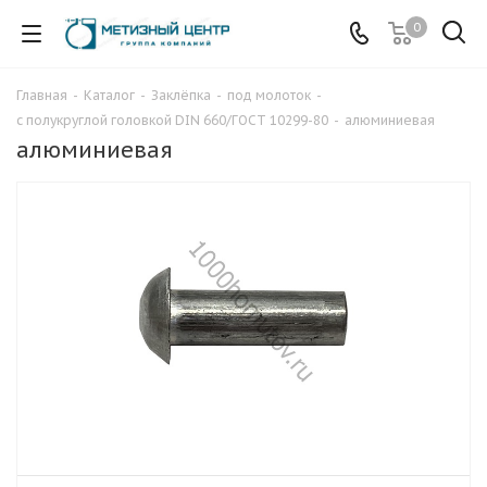
0
Главная
-
Каталог
-
Заклёпка
-
под молоток
-
с полукруглой головкой DIN 660/ГОСТ 10299-80
-
алюминиевая
алюминиевая