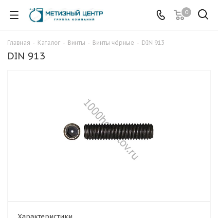
0
Главная
-
Каталог
-
Винты
-
Винты чёрные
-
DIN 913
DIN 913
Характеристики