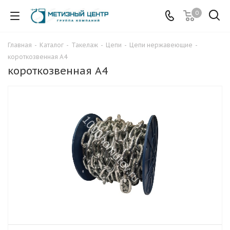
0
Главная
-
Каталог
-
Такелаж
-
Цепи
-
Цепи нержавеющие
-
короткозвенная А4
короткозвенная А4