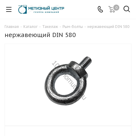
0
Главная
-
Каталог
-
Такелаж
-
Рым-болты
-
нержавеющий DIN 580
нержавеющий DIN 580