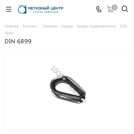
0
Главная
-
Каталог
-
Такелаж
-
Коуши
-
Коуши оцинкованные
-
DIN
6899
DIN 6899