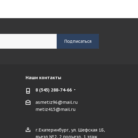
Наши контакты
8 (343) 288-74-66
asmetiz96@mail.ru
metiz415@mail.ru
г.Екатеринбург, ул. Шефская 1Б,
въезд №2, 2 подъезд, 1 этаж