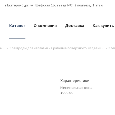
г.Екатеринбург, ул. Шефская 1Б, въезд №2, 2 подъезд, 1 этаж
Каталог
О компании
Доставка
Как купить
ды
-
Электроды для наплавки на рабочие поверхности изделий
-
Эле
Характеристики
Минимальная цена
3900.00