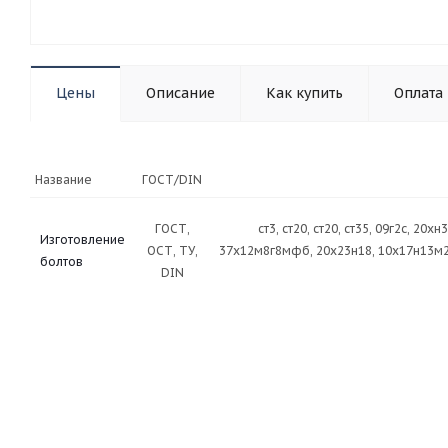
Цены
Описание
Как купить
Оплата
Название
ГОСТ/DIN
ГОСТ,
ст3, ст20, ст20, ст35, 09г2с, 20
Изготовление
ОСТ, ТУ,
37х12м8г8мфб, 20х23н18, 10х17н13м2т,
болтов
DIN