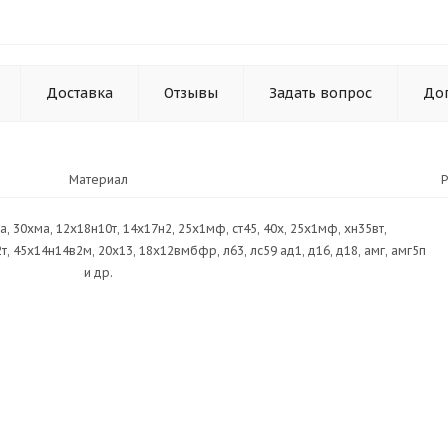
Доставка
Отзывы
Задать вопрос
До
Материал
хн3а, 30хма, 12х18н10т, 14х17н2, 25х1мф, ст45, 40х, 25х1мф, хн35вт,
 45х14н14в2м, 20х13, 18х12вмбфр, л63, лс59 ад1, д16, д18, амг, амг5п
и др.