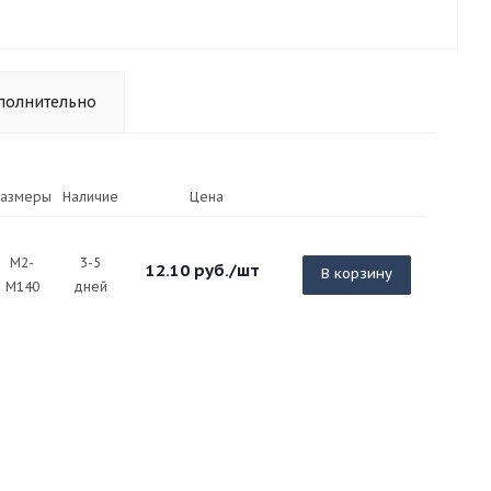
полнительно
Размеры
Наличие
Цена
М2-
3-5
12.10
руб.
/шт
В корзину
М140
дней