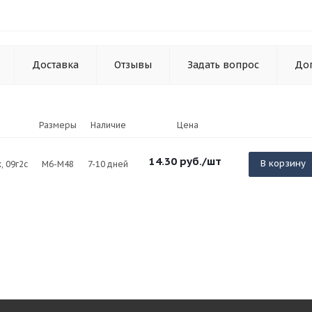
Доставка
Отзывы
Задать вопрос
До
Размеры
Наличие
Цена
14.30
руб.
/шт
В корзину
х, 09г2с
М6-М48
7-10 дней