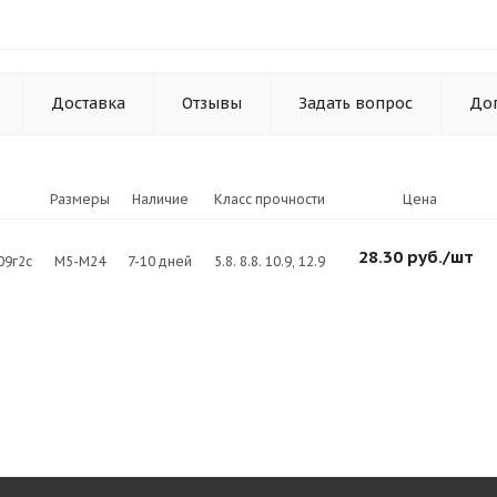
Доставка
Отзывы
Задать вопрос
До
Размеры
Наличие
Класс прочности
Цена
28.30
руб.
/шт
 09г2с
М5-М24
7-10 дней
5.8. 8.8. 10.9, 12.9