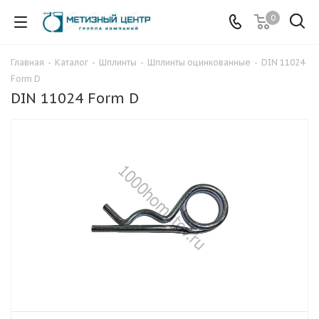
0
Главная
-
Каталог
-
Шплинты
-
Шплинты оцинкованные
-
DIN 11024
Form D
DIN 11024 Form D