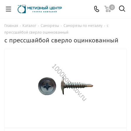
0
Главная
-
Каталог
-
Саморезы
-
Саморезы по металлу
-
с
прессшайбой сверло оцинкованный
с прессшайбой сверло оцинкованный