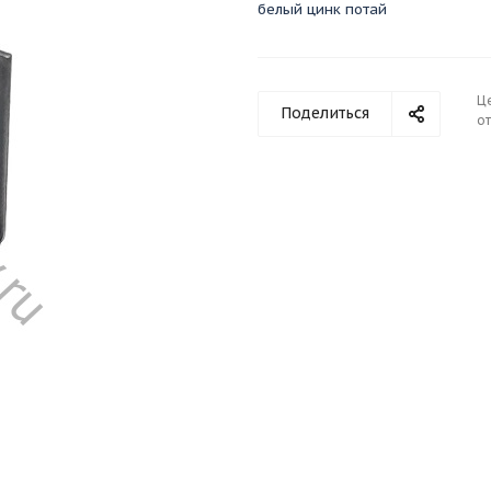
белый цинк потай
Ц
Поделиться
от