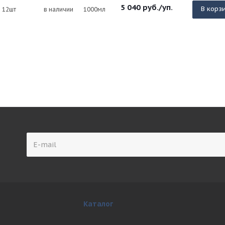
5 040
руб.
/уп.
В корз
12шт
в наличии
1000мл
Каталог