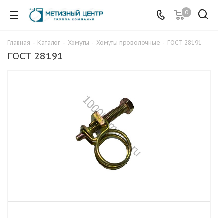
0
Главная
-
Каталог
-
Хомуты
-
Хомуты проволочные
-
ГОСТ 28191
ГОСТ 28191