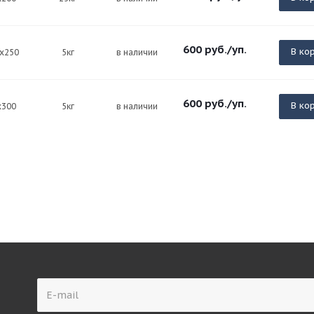
600
руб.
/уп.
В ко
5х250
5кг
в наличии
600
руб.
/уп.
В ко
х300
5кг
в наличии