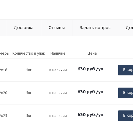
Доставка
Отзывы
Задать вопрос
До
змеры
Количество в упак
Наличие
Цена
630
руб.
/уп.
В ко
2х16
5кг
в наличии
630
руб.
/уп.
В ко
2х20
5кг
в наличии
630
руб.
/уп.
В ко
2х25
5кг
в наличии