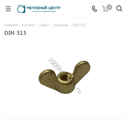
0
Главная
-
Каталог
-
Гайка
-
латунная
-
DIN 315
DIN 315