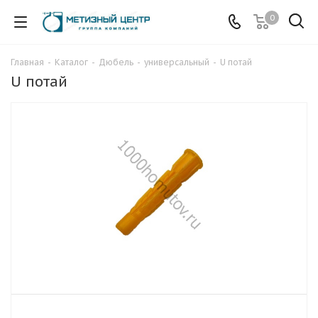
0
Главная
-
Каталог
-
Дюбель
-
универсальный
-
U потай
U потай