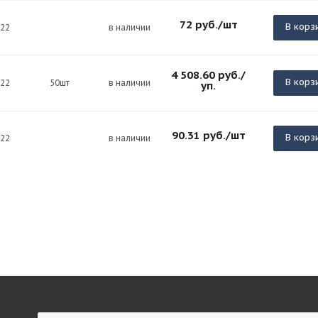
72
руб.
/шт
В корз
х22
в наличии
4 508.60
руб.
/
В корз
х22
50шт
в наличии
уп.
90.31
руб.
/шт
В корз
х22
в наличии