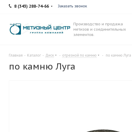
8 (343) 288-74-66
Заказать звонок
Производство и продажа
метизов и соединительных
элементов.
Главная
-
Каталог
-
Диск
-
отрезной по камню
-
по камню Луга
по камню Луга