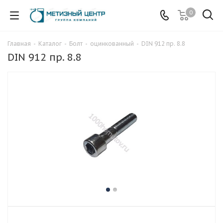
0
Главная
-
Каталог
-
Болт
-
оцинкованный
-
DIN 912 пр. 8.8
DIN 912 пр. 8.8