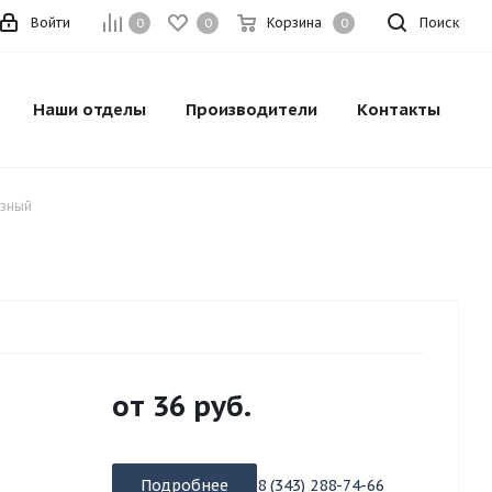
Войти
Корзина
Поиск
0
0
0
Наши отделы
Производители
Контакты
азный
от
36 руб.
Подробнее
8 (343) 288-74-66